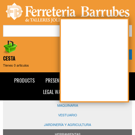
Mi cuenta
Mi compra
CESTA
Tienes
0
articulos
PRODUCTS
PRESENTATION
NEWS
CONTACT
LEGAL WARNING
BLOG
MAQUINARIA
VESTUARIO
JARDINERÍA Y AGRICULTURA
HERRAMIENTAS