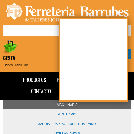
Mi cuenta
Mi compra
CESTA
Tienes
0
articulos
PRODUCTOS
PRESENTACIÓN
NOTICIAS
CONTACTO
AVISO LEGAL
BLOG
MAQUINARIA
VESTUARIO
JARDINERÍA Y AGRICULTURA - VINO
HERRAMIENTAS