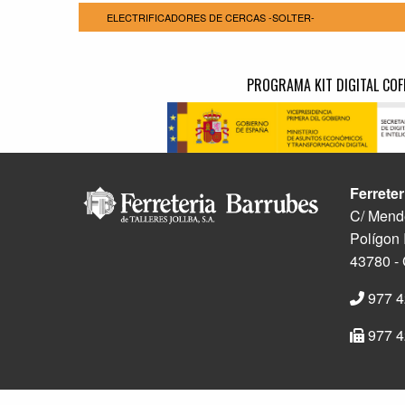
ELECTRIFICADORES DE CERCAS -SOLTER-
PROGRAMA KIT DIGITAL COF
Ferreter
C/ Mend
Polígon 
43780 -
977 4
977 4