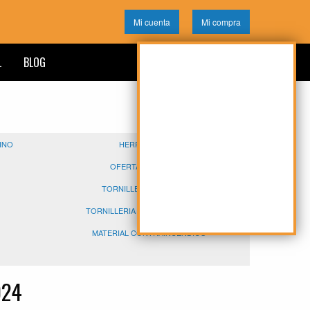
Mi cuenta
Mi compra
L
BLOG
VINO
HERRAMIENTAS
OFERTAS PODA 2025
TORNILLERIA Y FIJACIÓN
TORNILLERIA ACERO INOXIDABLE
MATERIAL CONTRAINCENDIOS
024