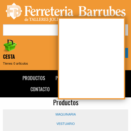
Mi cuenta
Mi compra
CESTA
Tienes
0
articulos
PRODUCTOS
PRESENTACIÓN
NOTICIAS
CONTACTO
AVISO LEGAL
BLOG
Productos
MAQUINARIA
VESTUARIO