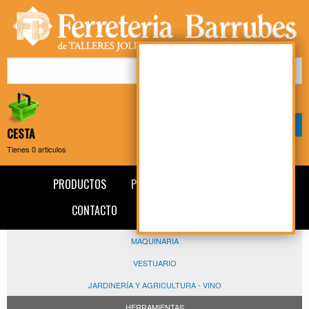
Mi cuenta
Mi compra
CESTA
Tienes
0
articulos
PRODUCTOS
PRESENTACIÓN
NOTICIAS
CONTACTO
AVISO LEGAL
BLOG
MAQUINARIA
VESTUARIO
JARDINERÍA Y AGRICULTURA - VINO
HERRAMIENTAS