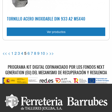
TORNILLO ACERO INOXIDABLE DIN 933 A2 M5X40
Ver productos
<<
<
1
2
3
4
5
6
7
8
9
10
>
>>
PROGRAMA KIT DIGITAL COFINANCIADO POR LOS FONDOS NEXT
GENERATION (EU) DEL MECANISMO DE RECUPERACIÓN Y RESILENCIA