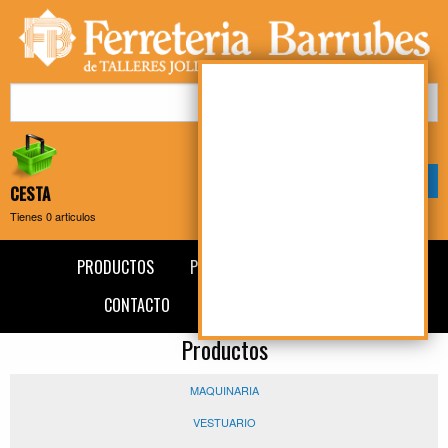
Mi cuenta
Mi compra
CESTA
Tienes
0
articulos
PRODUCTOS
PRESENTACIÓN
NOTICIAS
CONTACTO
AVISO LEGAL
BLOG
Productos
MAQUINARIA
VESTUARIO